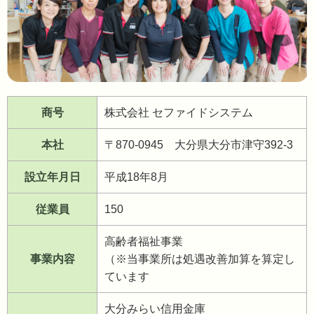
商号
株式会社 セファイドシステム
本社
〒870-0945 大分県大分市津守392-3
設立年月日
平成18年8月
従業員
150
高齢者福祉事業
事業内容
（※当事業所は処遇改善加算を算定し
ています
大分みらい信用金庫